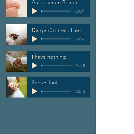
Auf eigenen Beinen
-03:31
Dir gehört mein Herz
-02:57
I have nothing
-04:45
Sag es laut
-02:45